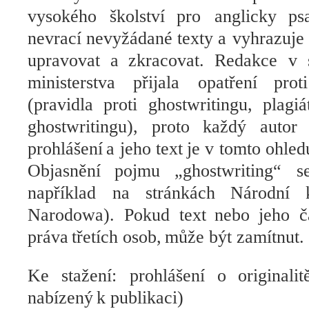
vysokého školství
pro anglicky
ps
nevrací
nevyžádané
texty
a vyhrazuje 
upravovat a
zkracovat. Redakce v 
ministerstva přijala opatření
prot
(pravidla proti ghostwritingu, plagiá
ghostwritingu
),
proto
každý
autor
prohlášení
a jeho text
je v tomto ohled
Objasnění
pojmu „
ghostwriting“ 
například na stránkách
Národní 
Narodowa
).
Pokud text
nebo jeho č
práva
třetích osob,
může být zamítnut
.
Ke stažení
:
prohlášení o
originalit
nabízený
k publikaci)