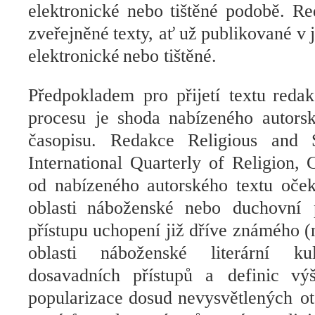
elektronické nebo tištěné podobě. Re
zveřejněné
texty, ať
už
publikované v
elektronické
nebo tištěné.
Předpokladem pro
přijetí textu
redak
procesu je
shoda
nabízeného
autors
časopisu
. Redakce Religious and 
International Quarterly of Religion,
o
d nabízeného autorského textu
oče
oblasti
náboženské
nebo duchovní p
přístupu uchopení již dříve známého 
oblasti
náboženské
literární ku
dosavadních
přístupů
a definic
vý
popularizace
dosud
nevysvětlených o