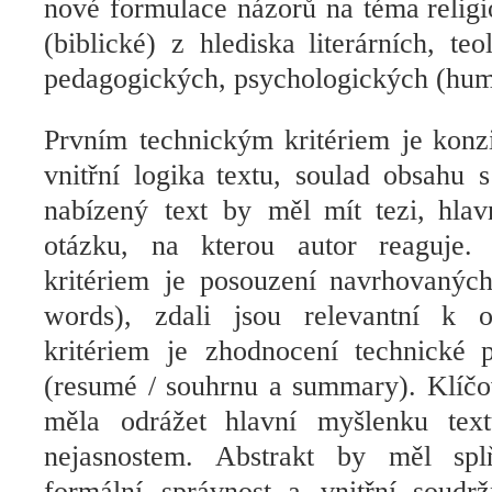
nové formulace názorů na téma
relig
(biblické
)
z hlediska
literárních
,
teo
pedagogických, psychologických
(
hum
Prvním technickým
kritériem je
konz
vnitřní logika
textu,
soulad
obsahu s
nabízený text by měl
mít
tezi,
hlav
otázku
, na kterou autor
reaguje
.
kritériem
je posouzení
navrhovaných
words
), zdali jsou
relevantní
k o
kritériem
je zhodnocení
technické
(resumé / souhrnu a summary)
.
Klíčo
měla odrážet
hlavní myšlenku
text
nejasnostem
. Abstrakt
by měl spl
formální správnost
a vnitřní
soudrž