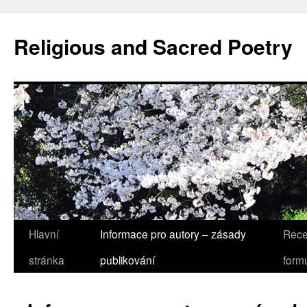
Religious and Sacred Poetry
Hlavní
Informace pro autory – zásady
Rece
Przeskocz
stránka
publikování
form
do
treści