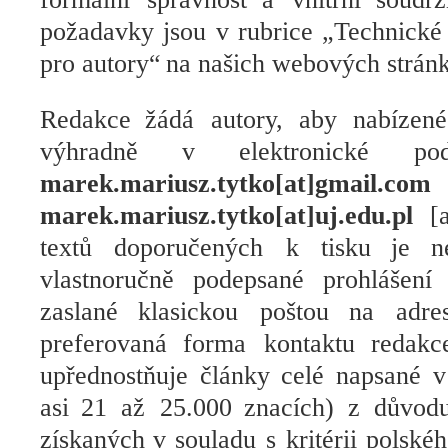
požadavky
jsou v
rubrice
„
Technick
pro autory“
na našich webových strán
Redakce
žádá autory, aby nabízené
výhradně v elektronické po
marek.mariusz.tytko[at]
marek.mariusz.tytko[at]uj.edu.pl
[
textů doporučených k tisku
je
n
vlastnoručně
podepsané prohlášení
za
slané
klasickou poštou
na adre
preferovaná
forma kontaktu
redakc
upřednostňuje články celé napsané v 
asi
21 až 25.000
znacích
)
z důvod
získaných
v souladu s kritérii
polské