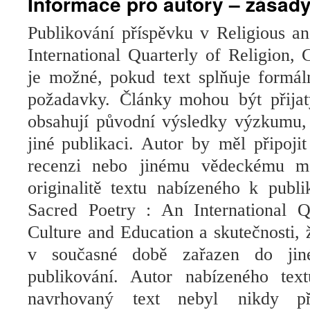
Informace pro autory – zásady
Publikování příspěvku v
Religious a
International Quarterly of Religion,
je možné, pokud text splňuje formál
požadavky.
Články
mohou být přija
obsahují
původní
výsledky výzkumu,
jiné
publikaci.
Autor by měl
připojit
recenzi
nebo jinému
vědeckému
m
originalitě
textu nabízeného
k
publ
Sacred Poetry : An International Qu
Culture and Education
a skutečnosti, 
v současné době
zařazen do
ji
publikování.
Autor n
abízeného tex
navrhovaný text
nebyl nikdy
p